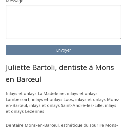
Message
Envoyer
Juliette Bartoli, dentiste à Mons-
en-Barœul
Inlays et onlays La Madeleine
,
inlays et onlays
Lambersart
,
inlays et onlays Loos
,
inlays et onlays Mons-
en-Barœul
,
inlays et onlays Saint-André-lez-Lille
,
inlays
et onlays Lezennes
Dentaire Mons-en-Barœul
,
esthétique du sourire Mons-