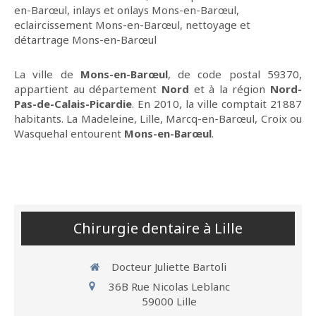
en-Barœul
,
inlays et onlays Mons-en-Barœul
,
eclaircissement Mons-en-Barœul
,
nettoyage et
détartrage Mons-en-Barœul
La ville de
Mons-en-Barœul
, de code postal 59370,
appartient au département
Nord
et à la région
Nord-
Pas-de-Calais-Picardie
. En 2010, la ville comptait 21887
habitants. La Madeleine, Lille, Marcq-en-Barœul, Croix ou
Wasquehal entourent
Mons-en-Barœul
.
Chirurgie dentaire à Lille
Docteur Juliette Bartoli
36B Rue Nicolas Leblanc
59000
Lille