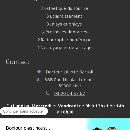
Esthétique du sourire
Eclaircissement
Inlays et onlays
Prothèses dentaires
Radiographie numérique
Nettoyage et détartrage
Contact
Docteur Juliette Bartoli
36B Rue Nicolas Leblanc
59000
Lille
03 20 54 87 67
Du
Lundi
au
Mercredi
et
Vendredi
de
9h
à
13h
et de
14h
à
18h30
Contacter le docteur Juliette Bartoli